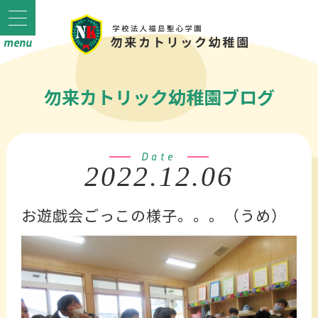
勿来カトリック幼稚園ブログ
Date
2022.12.06
お遊戯会ごっこの様子。。。（うめ）