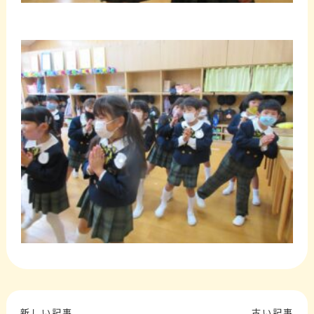
新しい記事
古い記事