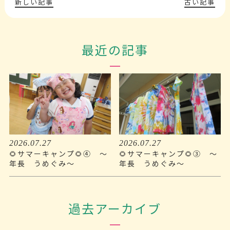
新しい記事
古い記事
最近の記事
2026.07.27
2026.07.27
🌻サマーキャンプ🌻④ ～
🌻サマーキャンプ🌻③ ～
年長 うめぐみ～
年長 うめぐみ～
過去アーカイブ